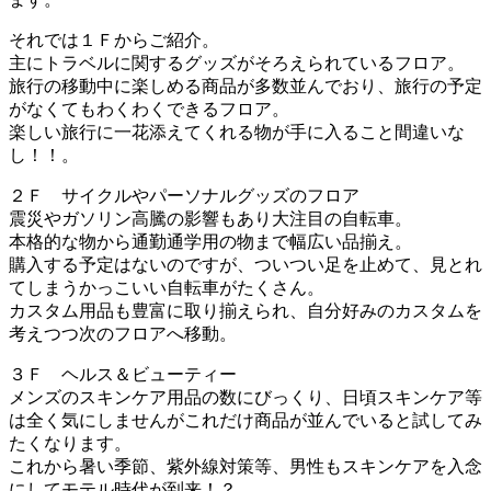
それでは１Ｆからご紹介。
主にトラベルに関するグッズがそろえられているフロア。
旅行の移動中に楽しめる商品が多数並んでおり、旅行の予定
がなくてもわくわくできるフロア。
楽しい旅行に一花添えてくれる物が手に入ること間違いな
し！！。
２Ｆ サイクルやパーソナルグッズのフロア
震災やガソリン高騰の影響もあり大注目の自転車。
本格的な物から通勤通学用の物まで幅広い品揃え。
購入する予定はないのですが、ついつい足を止めて、見とれ
てしまうかっこいい自転車がたくさん。
カスタム用品も豊富に取り揃えられ、自分好みのカスタムを
考えつつ次のフロアへ移動。
３Ｆ ヘルス＆ビューティー
メンズのスキンケア用品の数にびっくり、日頃スキンケア等
は全く気にしませんがこれだけ商品が並んでいると試してみ
たくなります。
これから暑い季節、紫外線対策等、男性もスキンケアを入念
にしてモテル時代が到来！？