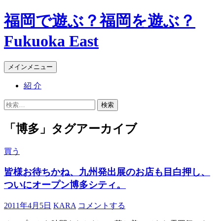
コ
福岡で遊ぶ？福岡を遊ぶ？
ン
テ
Fukuoka East
ン
ツ
検
へ
メインメニュー
索
ス
紹 介
キ
ッ
検
プ
索:
「博多」タグアーカイブ
買う
皆様お待ちかね、九州発出展のお店も目白押し、
ついにオープン博多シティ。
2011年4月5日
KARA
コメントする