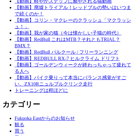
【動画】軽やかステップに癒やされる猫動画
【動画】廃墟トライアル！レッドブルの勢いはいつま
で続くのか！
【動画】コリン・マクレーのクラッシュ「マクラッシ
ュ！」
【動画】我が家の猫（今は懐かしい子猫の時代）
【動画】RedBull これはMTB？それともTRIAL？
BMX？
【動画】RedBull パルクール / フリーランニング
【動画】REDBULL RX-7 ヒルクライム ドリフト
【動画】ゴールデンウィークが終わっちゃって疲れて
る人へ
【動画】バイク乗りって本当にバランス感覚がすご
い。ZX10Rニュルブルクリンク走行
トレーニングは程ほどに
カテゴリー
Fukuoka Eastからのお知らせ
観る
買う