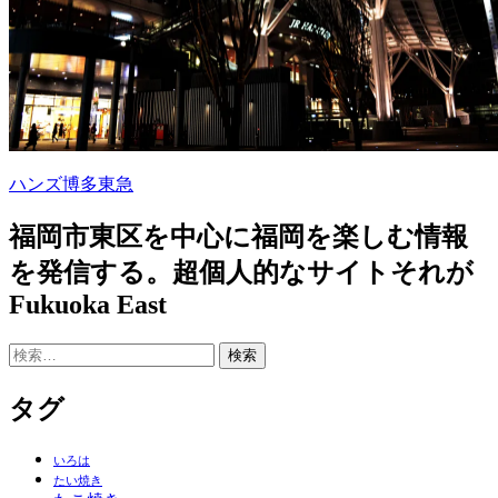
ハンズ
博多
東急
福岡市東区を中心に福岡を楽しむ情報
を発信する。超個人的なサイトそれが
Fukuoka East
検
索:
タグ
いろは
たい焼き