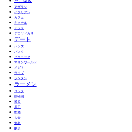
たこ焼き
アザラシ
イタリアン
カフェ
キャナル
テラス
デコヤドカリ
デート
ハンズ
パスタ
ピクニック
マリンワールド
メガネ
ライブ
ランタン
ラーメン
ロック
動物園
博多
原田
堅粕
大会
大名
散歩