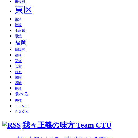
東公園
東区
東急
松崎
水族館
眼鏡
福岡
福岡市
箱崎
花火
若宮
観る
警固
醤油
長崎
食べる
香椎
ＬＩＶＥ
ＲＯＣＫ
我々正義の味方 Team CTU