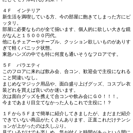
４Ｆ インテリア
新生活を満喫している方、今の部屋に飽きてしまった方にピ
ッタリ。
部屋に必要なものが全て揃います、個人的に欲しい大きな鏡
がなんと１５０００円代。
他にもチェアーやテーブル、クッション欲しいものがありす
ぎて軽くパニック状態。
東急ハンズの中でも特に何度も通いそうなフロアです。
５Ｆ バラエティ
このフロアに来れば飲み会、合コン、歓迎会で主役になれる
こと間違いなし。
まじめなマジック用品や、面白盛り上げグッズ、コスプレ衣
装どれを買えば良いのか迷います。
次は面白グッズを携えて合コンや飲み会にＧＯ！！！。
今まであまり目立てなかった人もこれで主役に！？
１Ｆから５Ｆまで簡単に紹介してきましたが、まだまだ紹介
できていない商品がたくさんあります、正直これだけテンシ
ョンが上がったのは久しぶり。
見ているだけでも楽しめ、気が付くと時間があっという間に